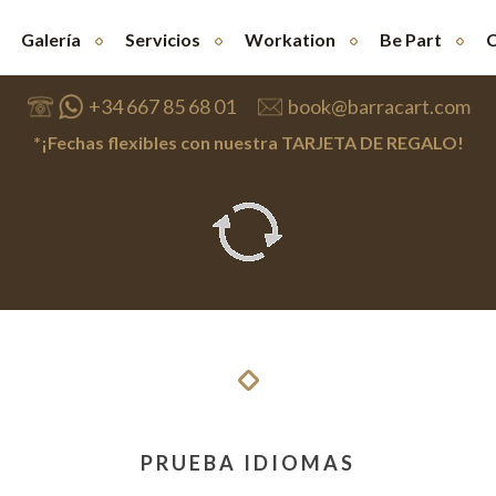
Galería
Servicios
Workation
Be Part
C
+34 667 85 68 01
book@barracart.com
*¡Fechas flexibles con nuestra TARJETA DE REGALO!
PRUEBA IDIOMAS